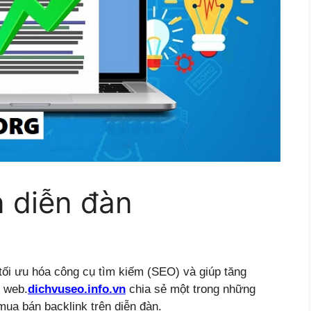
n diễn đàn
 tối ưu hóa công cụ tìm kiếm (SEO) và giúp tăng
g web.
dichvuseo.info.vn
chia sẻ một trong những
mua bán backlink trên diễn đàn.