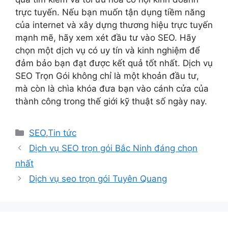
trực tuyến. Nếu bạn muốn tận dụng tiềm năng
của internet và xây dựng thương hiệu trực tuyến
mạnh mẽ, hãy xem xét đầu tư vào SEO. Hãy
chọn một dịch vụ có uy tín và kinh nghiệm để
đảm bảo bạn đạt được kết quả tốt nhất. Dịch vụ
SEO Trọn Gói không chỉ là một khoản đầu tư,
mà còn là chìa khóa đưa bạn vào cánh cửa của
thành công trong thế giới kỹ thuật số ngày nay.
Danh
SEO
,
Tin tức
mục
Dịch vụ SEO trọn gói Bắc Ninh đáng chọn
nhất
Dịch vụ seo trọn gói Tuyên Quang