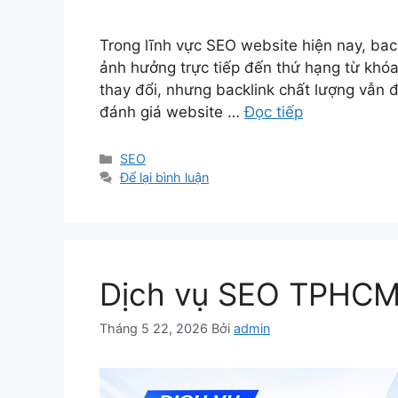
Trong lĩnh vực SEO website hiện nay, bac
ảnh hưởng trực tiếp đến thứ hạng từ khóa
thay đổi, nhưng backlink chất lượng vẫn đ
đánh giá website …
Đọc tiếp
Danh
SEO
mục
Để lại bình luận
Dịch vụ SEO TPHC
Tháng 5 22, 2026
Bởi
admin