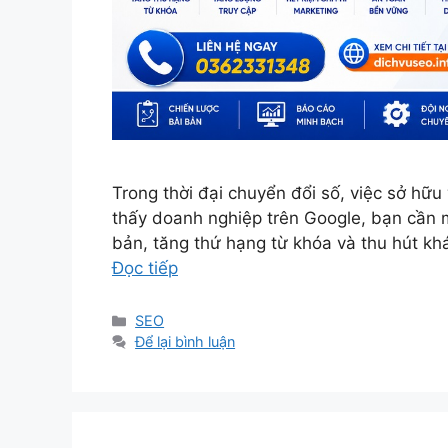
Trong thời đại chuyển đổi số, việc sở hữ
thấy doanh nghiệp trên Google, bạn cần m
bản, tăng thứ hạng từ khóa và thu hút k
Đọc tiếp
Danh
SEO
mục
Để lại bình luận