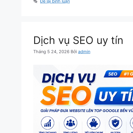
mục
Để lại bình luận
Dịch vụ SEO uy tín
Tháng 5 24, 2026
Bởi
admin