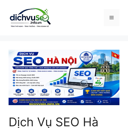
Chuyển
đến
nội
Menu
dung
Dịch Vụ SEO Hà