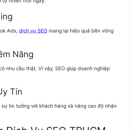
p tự nhiên mỗi ngày.
ting
ook Ads,
dịch vụ SEO
mang lại hiệu quả bền vững
iềm Năng
ó nhu cầu thật. Vì vậy, SEO giúp doanh nghiệp
Uy Tín
 sự tin tưởng với khách hàng và nâng cao độ nhận