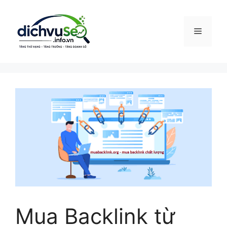
Chuyển
đến
nội
Menu
dung
Mua Backlink từ