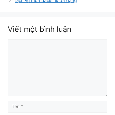
Dịch vụ mua backlink đa dạng
Viết một bình luận
Bình
luận
Tên