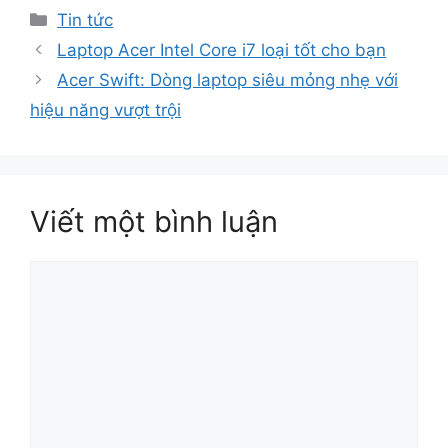
Danh
Tin tức
mục
Laptop Acer Intel Core i7 loại tốt cho bạn
Acer Swift: Dòng laptop siêu mỏng nhẹ với
hiệu năng vượt trội
Viết một bình luận
Bình
luận