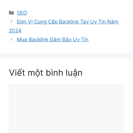
Danh
SEO
mục
Đơn Vị Cung Cấp Backlink Tay Uy Tín Năm
2024
Mua Backlink Đảm Bảo Uy Tín
Viết một bình luận
Bình
luận