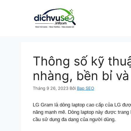
Chuyển
đến
nội
dung
Thông số kỹ thu
nhàng, bền bỉ v
Tháng 9 26, 2023
Bởi
Bap SEO
LG Gram là dòng laptop cao cấp của LG được
năng mạnh mẽ. Dòng laptop này được trang bị
cầu sử dụng đa dạng của người dùng.