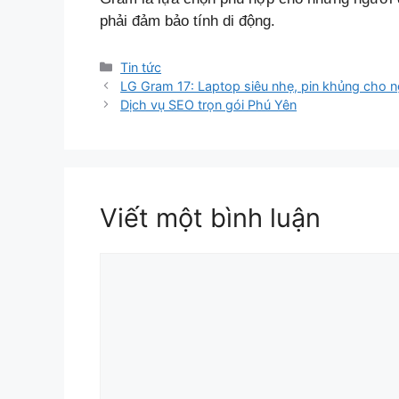
phải đảm bảo tính di động.
Danh
Tin tức
mục
LG Gram 17: Laptop siêu nhẹ, pin khủng cho 
Dịch vụ SEO trọn gói Phú Yên
Viết một bình luận
Bình
luận